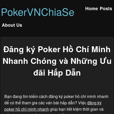
PokerVNChiaSe
Home
Posts
About Us
Đăng ký Poker Hồ Chí Minh
Nhanh Chóng và Những Ưu
đãi Hấp Dẫn
Bạn đang tìm kiếm cách đăng ký poker hồ chí minh nhanh
để có thể tham gia các ván bài hấp dẫn? Việc
đăng ký
poker hồ chí minh nhanh
giúp bạn tiết kiệm thời gian và