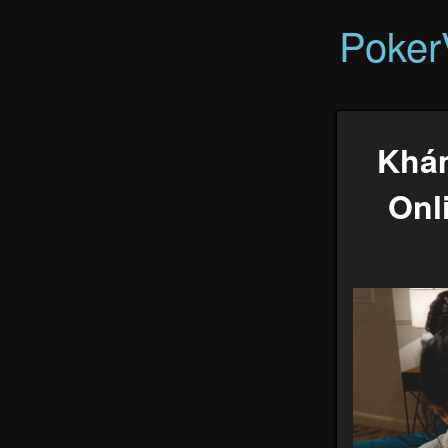
Poke
Khá
Onl