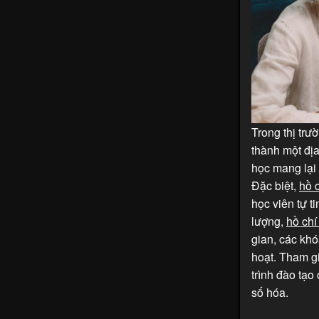
Trong thị trư
thành một địa
học mang lại 
Đặc biệt,
hồ 
học viên tự t
lượng,
hồ chí
gian, các kh
hoạt. Tham g
trình đào tạo
số hóa.