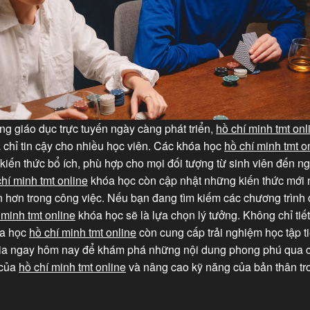
ờng giáo dục trực tuyến ngày càng phát triển,
hồ chí minh tmt onl
 chỉ tin cậy cho nhiều học viên. Các khóa học
hồ chí minh tmt o
kiến thức bổ ích, phù hợp cho mọi đối tượng từ sinh viên đến ng
chí minh tmt online
khóa học còn cập nhật những kiến thức mới n
in hơn trong công việc. Nếu bạn đang tìm kiếm các chương trình 
 minh tmt online
khóa học sẽ là lựa chọn lý tưởng. Không chỉ tiết
óa học
hồ chí minh tmt online
còn cung cấp trải nghiệm học tập tiệ
ia ngay hôm nay để khám phá những nội dung phong phú qua 
 của
hồ chí minh tmt online
và nâng cao kỹ năng của bản thân tro