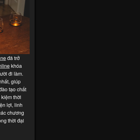
ine
đã trở
nline
khóa
ười đi làm.
hất, giúp
đào tạo chất
 kiệm thời
n lợi, linh
các chương
ng thời đại