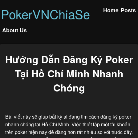
PokerVNChiaSe
Home
Posts
About Us
Hướng Dẫn Đăng Ký Poker
Tại Hồ Chí Minh Nhanh
Chóng
Bài viết này sẽ giúp bất kỳ ai đang tìm cách đăng ký poker
nhanh chóng tại Hồ Chí Minh. Việc thiết lập một tài khoản
trên poker hiện nay dễ dàng hơn rất nhiều so với trước đây.