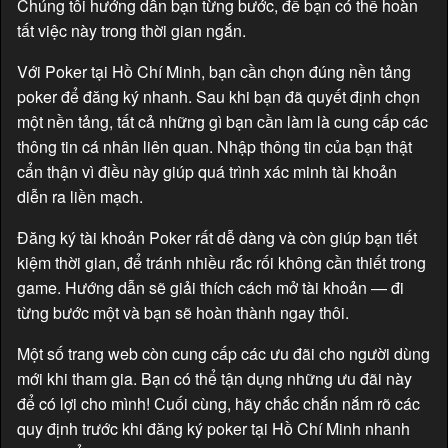
Chúng tôi hướng dẫn bạn từng bước, để bạn có thể hoàn
tất việc này trong thời gian ngắn.
Với Poker tại Hồ Chí Minh, bạn cần chọn đúng nền tảng
poker để đăng ký nhanh. Sau khi bạn đã quyết định chọn
một nền tảng, tất cả những gì bạn cần làm là cung cấp các
thông tin cá nhân liên quan. Nhập thông tin của bạn thật
cẩn thận vì điều này giúp quá trình xác minh tài khoản
diễn ra liền mạch.
Đăng ký tài khoản Poker rất dễ dàng và còn giúp bạn tiết
kiệm thời gian, để tránh nhiều rắc rối không cần thiết trong
game. Hướng dẫn sẽ giải thích cách mở tài khoản — đi
từng bước một và bạn sẽ hoàn thành ngay thôi.
Một số trang web còn cung cấp các ưu đãi cho người dùng
mới khi tham gia. Bạn có thể tận dụng những ưu đãi này
để có lợi cho mình! Cuối cùng, hãy chắc chắn nắm rõ các
quy định trước khi đăng ký poker tại Hồ Chí Minh nhanh